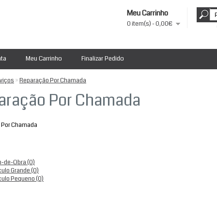
Meu Carrinho
0 item(s) - 0,00€
nta
Meu Carrinho
Finalizar Pedido
viços
»
Reparação Por Chamada
aração Por Chamada
 Por Chamada
-de-Obra (0)
culo Grande (0)
culo Pequeno (0)