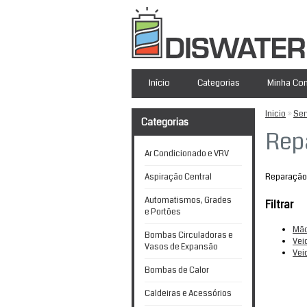
Início
Categorias
Minha Co
Inicio
»
Ser
Categorias
Rep
Ar Condicionado e VRV
Aspiração Central
Reparação
Automatismos, Grades
Filtrar
e Portões
Mão
Bombas Circuladoras e
Vei
Vasos de Expansão
Vei
Bombas de Calor
Caldeiras e Acessórios