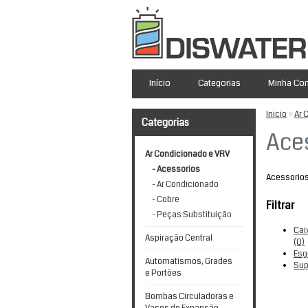
Início
Categorias
Minha Co
Inicio
»
Ar 
Categorias
Ace
Ar Condicionado e VRV
- Acessorios
Acessorio
- Ar Condicionado
- Cobre
Filtrar
- Peças Substituição
Cai
Aspiração Central
(0)
Esg
Automatismos, Grades
Sup
e Portões
Bombas Circuladoras e