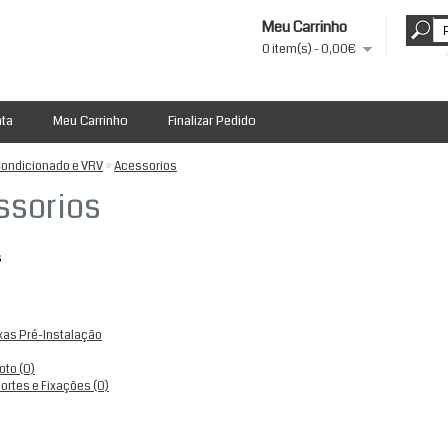
Meu Carrinho
0 item(s) - 0,00€
nta
Meu Carrinho
Finalizar Pedido
Condicionado e VRV
»
Acessorios
ssorios
s
xas Pré-Instalação
oto (0)
ortes e Fixações (0)