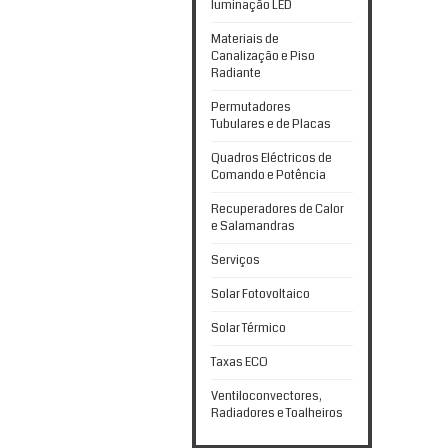
luminação LED
Materiais de
Canalização e Piso
Radiante
Permutadores
Tubulares e de Placas
Quadros Eléctricos de
Comando e Potência
Recuperadores de Calor
e Salamandras
Serviços
Solar Fotovoltaico
Solar Térmico
Taxas ECO
Ventiloconvectores,
Radiadores e Toalheiros